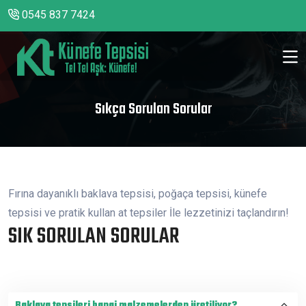
0545 837 7424
Sıkça Sorulan Sorular
Fırına dayanıklı baklava tepsisi, poğaça tepsisi, künefe
tepsisi ve pratik kullan at tepsiler İle lezzetinizi taçlandırın!
SIK SORULAN SORULAR
Baklava tepsileri hangi malzemelerden üretiliyor?