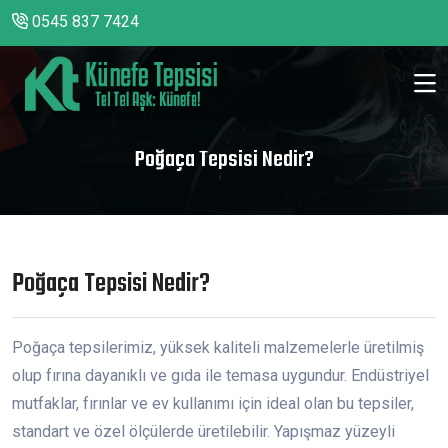
0545 837 7424
Poğaça Tepsisi Nedir?
Poğaça Tepsisi Nedir?
Poğaça tepsilerimiz, yüksek kaliteli malzemelerle üretilmiş
olup fırına dayanıklı ve gıda ile temasa uygundur. Endüstriyel
mutfaklar, fırınlar ve ev kullanımı için ideal olan bu tepsiler,
standart ve özel ölçülerde üretilebilir. Yapışmaz yüzeyli