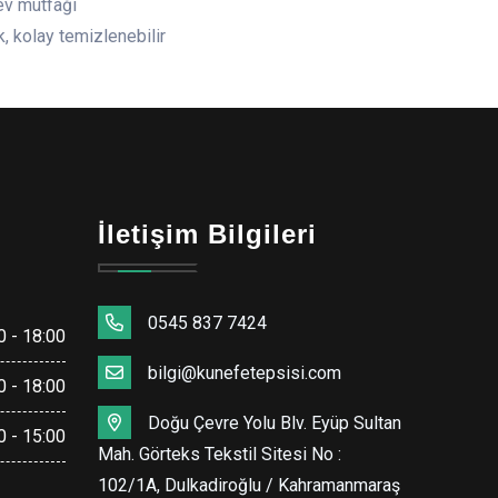
 ev mutfağı
ik, kolay temizlenebilir
İletişim Bilgileri
0545 837 7424
0 - 18:00
bilgi@kunefetepsisi.com
0 - 18:00
Doğu Çevre Yolu Blv. Eyüp Sultan
0 - 15:00
Mah. Görteks Tekstil Sitesi No :
102/1A, Dulkadiroğlu / Kahramanmaraş