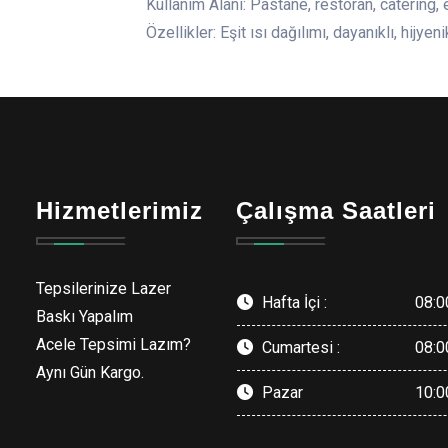
Kullanım Alanı: Pastane, restoran, catering,
Özellikler: Eşit ısı dağılımı, dayanıklı, hijyen
Hizmetlerimiz
Çalışma Saatleri
Tepsilerinize Lazer
Hafta İçi :
08:0
Baskı Yapalım
Acele Tepsimi Lazım?
Cumartesi :
08:0
Aynı Gün Kargo.
Pazar
10:0