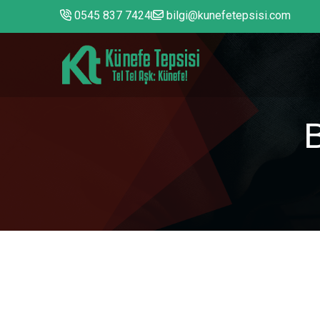
0545 837 7424
bilgi@kunefetepsisi.com