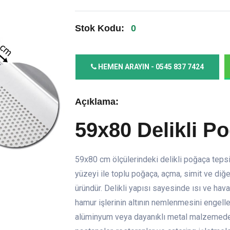
Stok Kodu:
0
HEMEN ARAYIN - 0545 837 7424
Açıklama:
59x80 Delikli P
59x80 cm ölçülerindeki delikli poğaça tepsis
yüzeyi ile toplu poğaça, açma, simit ve diğer 
üründür. Delikli yapısı sayesinde ısı ve h
hamur işlerinin altının nemlenmesini engeller
alüminyum veya dayanıklı metal malzemeden ü