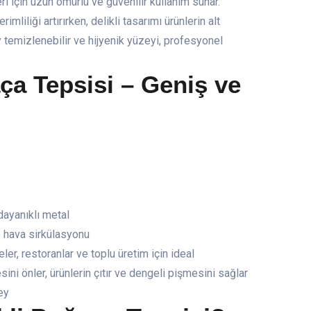
ri için uzun ömürlü ve güvenilir kullanım sunar.
liliği artırırken, delikli tasarımı ürünlerin alt
y temizlenebilir ve hijyenik yüzeyi, profesyonel
ça Tepsisi – Geniş ve
dayanıklı metal
e hava sirkülasyonu
ler, restoranlar ve toplu üretim için ideal
ni önler, ürünlerin çıtır ve dengeli pişmesini sağlar
ey