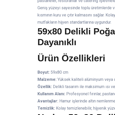
pastaneler, restoranlar ve catering işletmele
Geniş yüzeyi sayesinde toplu üretimlerde verim
kısmının kuru ve çıtır kalmasını sağlar. Kola
mutfakların hijyen standartlarına uygundur.
59x80 Delikli Poğa
Dayanıklı
Ürün Özellikleri
Boyut:
59x80 cm
Malzeme:
Yüksek kaliteli alüminyum veya 
Özellik:
Delikli tasarım ile maksimum ısı v
Kullanım Alanı:
Profesyonel fırınlar, pastane
Avantajlar:
Hamur işlerinde altın nemlenmesi
Temizlik:
Kolay temizlenebilir, hijyenik yüz