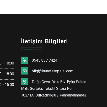
İletişim Bilgileri
0545 837 7424
0 - 18:00
bilgi@kunefetepsisi.com
0 - 18:00
Doğu Çevre Yolu Blv. Eyüp Sultan
0 - 15:00
Mah. Görteks Tekstil Sitesi No :
102/1A, Dulkadiroğlu / Kahramanmaraş