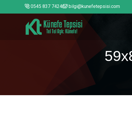
0545 837 7424
bilgi@kunefetepsisi.com
59x8