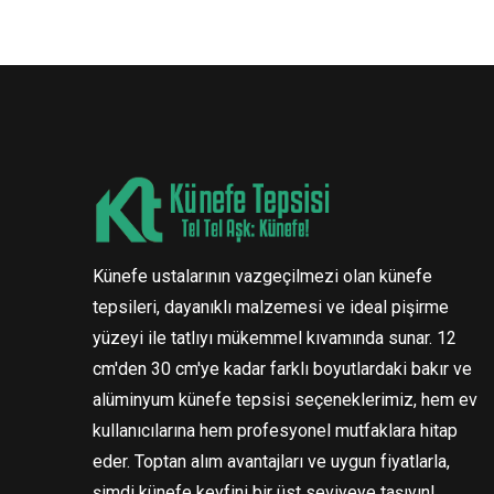
Künefe ustalarının vazgeçilmezi olan künefe
tepsileri, dayanıklı malzemesi ve ideal pişirme
yüzeyi ile tatlıyı mükemmel kıvamında sunar. 12
cm'den 30 cm'ye kadar farklı boyutlardaki bakır ve
alüminyum künefe tepsisi seçeneklerimiz, hem ev
kullanıcılarına hem profesyonel mutfaklara hitap
eder. Toptan alım avantajları ve uygun fiyatlarla,
şimdi künefe keyfini bir üst seviyeye taşıyın!