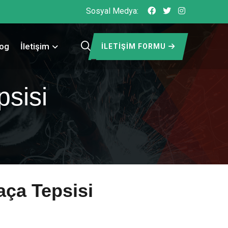
Sosyal Medya:
log
İletişim
İLETIŞIM FORMU
psisi
aça Tepsisi