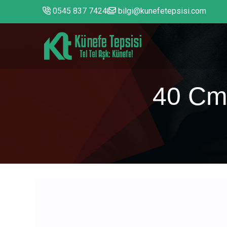
0545 837 7424
bilgi@kunefetepsisi.com
40 Cm