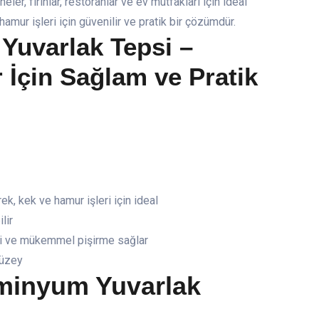
ler, fırınlar, restoranlar ve ev mutfakları için ideal
amur işleri için güvenilir ve pratik bir çözümdür.
Yuvarlak Tepsi –
 İçin Sağlam ve Pratik
k, kek ve hamur işleri için ideal
lir
eli ve mükemmel pişirme sağlar
yüzey
minyum Yuvarlak