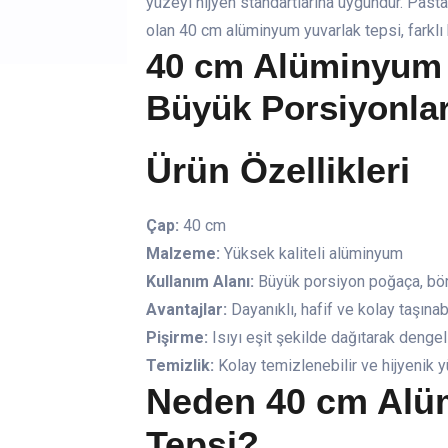
yüzeyi hijyen standartlarına uygundur. Pastane
olan 40 cm alüminyum yuvarlak tepsi, farklı h
40 cm Alüminyum 
Büyük Porsiyonlar
Ürün Özellikleri
Çap:
40 cm
Malzeme:
Yüksek kaliteli alüminyum
Kullanım Alanı:
Büyük porsiyon poğaça, böre
Avantajlar:
Dayanıklı, hafif ve kolay taşınabi
Pişirme:
Isıyı eşit şekilde dağıtarak deng
Temizlik:
Kolay temizlenebilir ve hijyenik 
Neden 40 cm Alü
Tepsi?