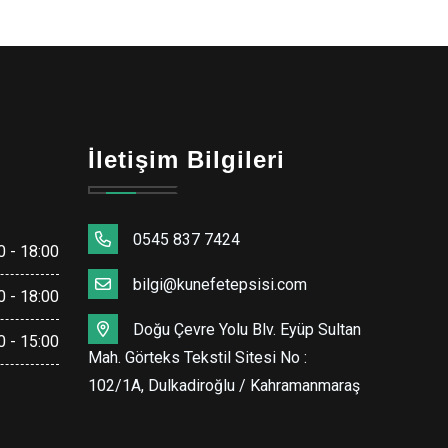
İletişim Bilgileri
0545 837 7424
0 - 18:00
bilgi@kunefetepsisi.com
0 - 18:00
Doğu Çevre Yolu Blv. Eyüp Sultan
0 - 15:00
Mah. Görteks Tekstil Sitesi No :
102/1A, Dulkadiroğlu / Kahramanmaraş