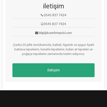
iletişim
0545 837 7424
0545 837 7424
bilgi@kunefetepsisi.com
Çünkü 20 yıllık tecrübemizle, kaliteli, hijyenik ve uygun fiyatlı
baklava tepsilerini, künefe tepsilerini, kullan at tepsileri ve
poğaça tepsilerini zamanında teslim ediyoruz.
iletişim